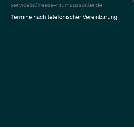
service(at)freese-raumausstatter.de
Termine nach telefonischer Vereinbarung