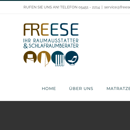
Zum
RUFEN SIE UNS AN! TELEFON 05451 - 2214
|
service@frees
Inhalt
springen
HOME
ÜBER UNS
MATRATZ