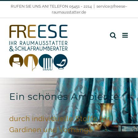
Zum
RUFEN SIE UNS AN! TELEFON 05451 - 2214
|
service@freese-
raumausstatter.de
Inhalt
springen
Ein schönes Ambiente
durch individuelle Stoffe für
Gardinen und Vorhänge